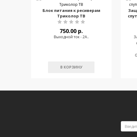
Блок питания к ресиверам
Защ
Триколор ТВ
спу
750.00 р.
Выходной ток - 2А..
З
G
В КОРЗИНУ