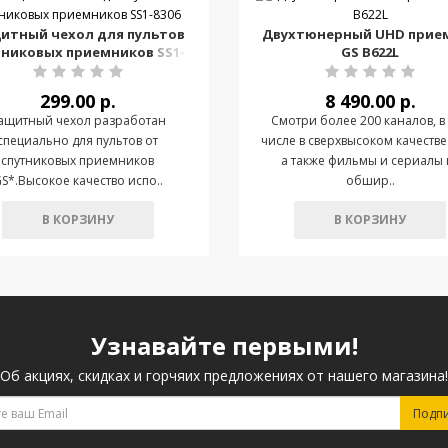
итный чехол для пультов
Двухтюнерный UHD прие
тниковых приемников SS1-
GS B622L
8306
299.00 р.
8 490.00 р.
ащитный чехол разработан
Смотри более 200 каналов, в
специально для пультов от
числе в сверхвысоком качестве
спутниковых приемников
а также фильмы и сериалы 
S*.Высокое качество испо..
обшир..
В КОРЗИНУ
В КОРЗИНУ
Узнавайте первыми!
Об акциях, скидках и горчяих предложениях от нашего магазина!