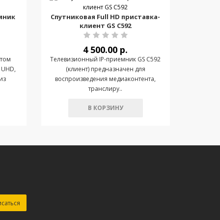
мник
Спутниковая Full HD приставка-
клиент GS C592
4 500.00 р.
 том
Телевизионный IP-приемник GS С592
 UHD,
(клиент) предназначен для
из
воспроизведения медиаконтента,
транслиру..
В КОРЗИНУ