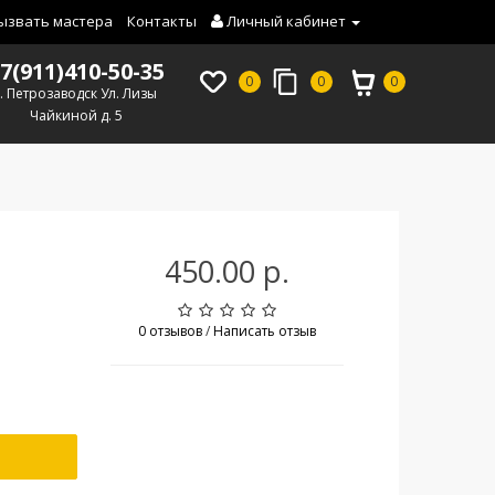
ызвать мастера
Контакты
Личный кабинет
7(911)410-50-35
0
0
0
г. Петрозаводск Ул. Лизы
Чайкиной д. 5
450.00 р.
0 отзывов
/
Написать отзыв