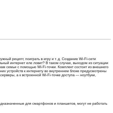
жный рецепт, поиграть в игру и т. д. Создание Wi-Fi-сети
льный интернет еле ловит? В таком случае, выходом из ситуации
енам семьи с помощью Wi-Fi-точки. Комплект состоит из внешнего
их устройств к интернету во внутреннем блоке предусмотрены
ерверы, а к встроенной Wi-Fi-точке доступа — ноутбуки,
едназначенные для смартфонов и планшетов, могут не работать