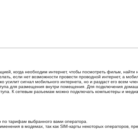
ацией, когда необходим интернет, чтобы посмотреть фильм, найти ну
елать, если нет возможности провести проводной интернет, а моби
ко усилит сигнал мобильного интернета, но и раздаст его всем чл
оступа для размещения внутри помещения. Для подключения домашн
оступа. К сетевым разъемам можно подключать компьютеры и медиас
но по тарифам выбранного вами оператора.
именения в модемах, так как SIM-карты некоторых операторов, пр