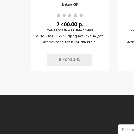
Nitsa-5F
2 400.00 р.
Универсальная выносная
Ун
антенна NITSA-5F предназначена для
использования в комплекте c..
исп
В КОРЗИНУ