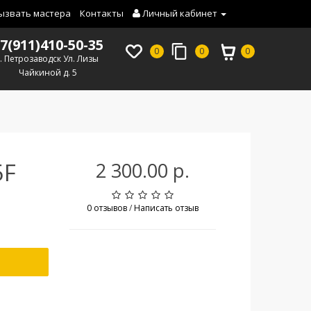
ызвать мастера
Контакты
Личный кабинет
7(911)410-50-35
0
0
0
г. Петрозаводск Ул. Лизы
Чайкиной д. 5
5F
2 300.00 р.
0 отзывов
/
Написать отзыв