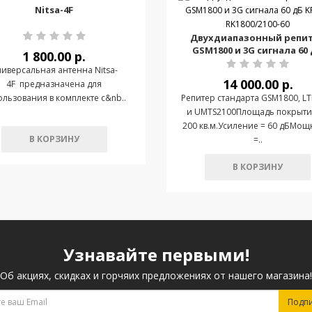
Nitsa-4F
Двухдиапазонный репи
GSM1800 и 3G сигнала 60
1 800.00 р.
KROKS RK1800/2100-60
иверсальная антенна Nitsa-
14 000.00 р.
4F предназначена для
ользования в комплекте c&nb..
Репитер стандарта GSM1800, L
и UMTS2100Площадь покрыти
200 кв.м.Усиление = 60 дБМощ
В КОРЗИНУ
=..
В КОРЗИНУ
Узнавайте первыми!
Об акциях, скидках и горчяих предложениях от нашего магазина!